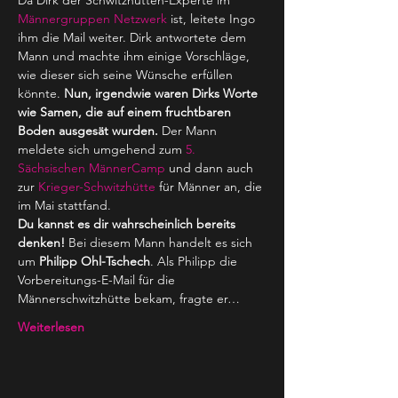
Da Dirk der Schwitzhütten-Experte im 
Männergruppen Netzwerk
 ist, leitete Ingo 
ihm die Mail weiter. Dirk antwortete dem 
Mann und machte ihm einige Vorschläge, 
wie dieser sich seine Wünsche erfüllen 
könnte. 
Nun, irgendwie waren Dirks Worte 
wie Samen, die auf einem fruchtbaren 
Boden ausgesät wurden. 
Der Mann 
meldete sich umgehend zum 
5. 
Sächsischen MännerCamp 
und dann auch 
zur 
Krieger-Schwitzhütte
 für Männer an, die 
im Mai stattfand.
Du kannst es dir wahrscheinlich bereits 
denken! 
Bei diesem Mann handelt es sich 
um 
Philipp Ohl-Tschech
. Als Philipp die 
Vorbereitungs-E-Mail für die 
Männerschwitzhütte bekam, fragte er…
Weiterlesen