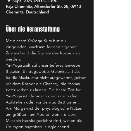
18. Sept. 2023, 09:00 – 10:30
Raja Chemnitz, Altendorfer Str. 28, 09113
Chemnitz, Deutschland
Über die Veranstaltung
Mit diesem YinYoga-Kurs bist du 
eingeladen, wachsam für den eigenen 
Zustand und die Signale des Körpers zu 
werden.
Yin-Yoga zielt auf unser tieferes Gewebe 
(Faszien, Bindegewebe, Gelenke,…) ab.
Ist die Muskulatur nicht aufgewärmt, geben 
wir dem Körper die Chance,  die Asanas 
tiefer wirken zu lassen. Die beste Zeit für 
Yin-Yoga ist  demnach gleich nach dem 
Aufstehen oder vor dem zu Bett gehen. 
Am Morgen ist der physiologische Nutzen 
am größten, am Abend, wenn  unsere 
Muskeln bereits gedehnt sind, wirken die 
Übungen psychisch  ausgleichend.