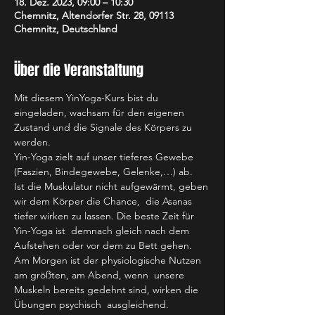
18. Dez. 2023, 09:00 – 10:30
Chemnitz, Altendorfer Str. 28, 09113
Chemnitz, Deutschland
Über die Veranstaltung
Mit diesem YinYoga-Kurs bist du 
eingeladen, wachsam für den eigenen 
Zustand und die Signale des Körpers zu 
werden.
Yin-Yoga zielt auf unser tieferes Gewebe 
(Faszien, Bindegewebe, Gelenke,…) ab.
Ist die Muskulatur nicht aufgewärmt, geben 
wir dem Körper die Chance,  die Asanas 
tiefer wirken zu lassen. Die beste Zeit für 
Yin-Yoga ist  demnach gleich nach dem 
Aufstehen oder vor dem zu Bett gehen. 
Am Morgen ist der physiologische Nutzen 
am größten, am Abend, wenn  unsere 
Muskeln bereits gedehnt sind, wirken die 
Übungen psychisch  ausgleichend.