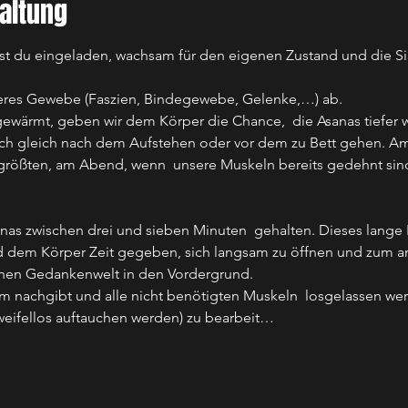
altung
st du eingeladen, wachsam für den eigenen Zustand und die Si
ieferes Gewebe (Faszien, Bindegewebe, Gelenke,…) ab.
fgewärmt, geben wir dem Körper die Chance,  die Asanas tiefer w
nach gleich nach dem Aufstehen oder vor dem zu Bett gehen. Am
größten, am Abend, wenn  unsere Muskeln bereits gedehnt sin
nas zwischen drei und sieben Minuten  gehalten. Dieses lange H
d dem Körper Zeit gegeben, sich langsam zu öffnen und zum and
enen Gedankenwelt in den Vordergrund.
 nachgibt und alle nicht benötigten Muskeln  losgelassen wer
eifellos auftauchen werden) zu bearbeit…