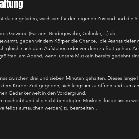
altung
st du eingeladen, wachsam für den eigenen Zustand und die Si
ieferes Gewebe (Faszien, Bindegewebe, Gelenke,…) ab.
fgewärmt, geben wir dem Körper die Chance,  die Asanas tiefer w
nach gleich nach dem Aufstehen oder vor dem zu Bett gehen. Am
größten, am Abend, wenn  unsere Muskeln bereits gedehnt sin
nas zwischen drei und sieben Minuten gehalten. Dieses lange H
 dem Körper Zeit gegeben, sich langsam zu öffnen und zum ande
enen Gedankenwelt in den Vordergrund.
 nachgibt und alle nicht benötigten Muskeln  losgelassen wer
eifellos auftauchen werden) zu bearbeiten…